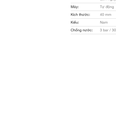
Máy:
Tự động
Kích thước:
40 mm
Kiểu:
Nam
Chống nước:
3 bar / 3