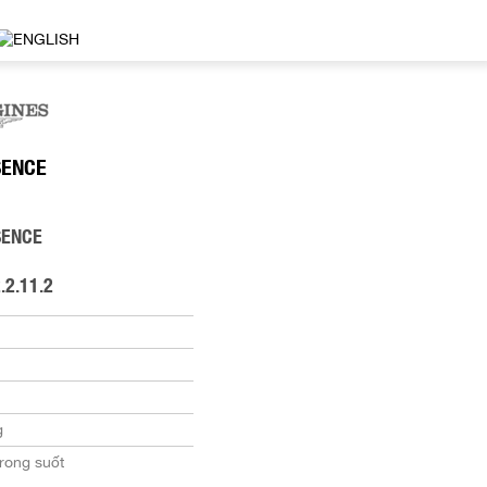
SENCE
SENCE
.2.11.2
g
rong suốt