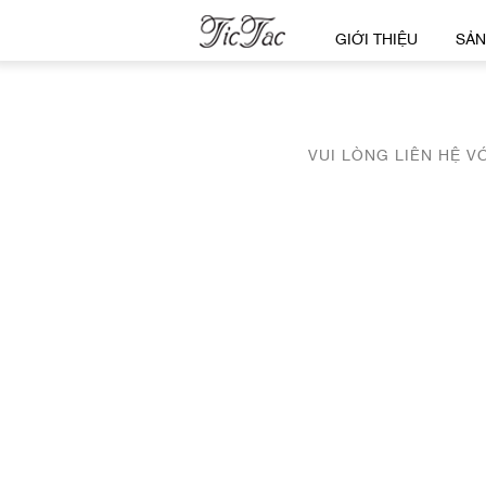
GIỚI THIỆU
SẢN
VUI LÒNG LIÊN HỆ V