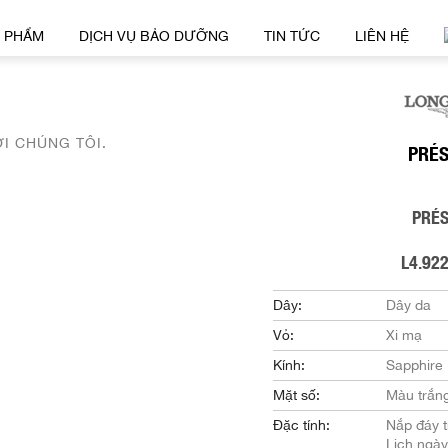
 PHẨM
DỊCH VỤ BẢO DƯỠNG
TIN TỨC
LIÊN HỆ
ỚI CHÚNG TÔI.
PRÉ
PRÉ
L4.922
Dây:
Dây da
Vỏ:
Xi mạ
Kính:
Sapphire
Mặt số:
Màu trắn
Đặc tính:
Nắp đáy t
Lịch ngày