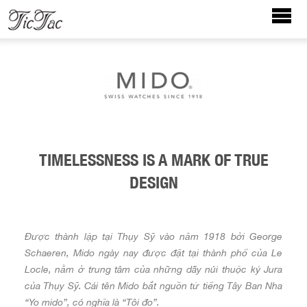
TIMELESSNESS IS A MARK OF TRUE
DESIGN
Được thành lập tại Thụy Sỹ vào năm 1918 bởi George
Schaeren, Mido ngày nay được đặt tại thành phố của Le
Locle, nằm ở trung tâm của những dãy núi thuộc kỷ Jura
của Thụy Sỹ. Cái tên Mido bắt nguồn từ tiếng Tây Ban Nha
“Yo mido”, có nghĩa là “Tôi đo”.