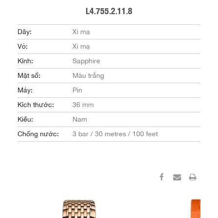
L4.755.2.11.8
Dây:
Xi mạ
Vỏ:
Xi mạ
Kính:
Sapphire
Mặt số:
Màu trắng
Máy:
Pin
Kích thước:
36 mm
Kiểu:
Nam
Chống nước:
3 bar / 30 metres / 100 feet