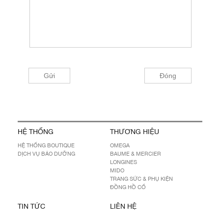
HỆ THỐNG
THƯƠNG HIỆU
HỆ THỐNG BOUTIQUE
OMEGA
DỊCH VỤ BẢO DƯỠNG
BAUME & MERCIER
LONGINES
MIDO
TRANG SỨC & PHỤ KIỆN
ĐỒNG HỒ CỔ
TIN TỨC
LIÊN HỆ