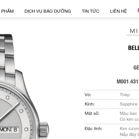
 PHẨM
DỊCH VỤ BẢO DƯỠNG
TIN TỨC
LIÊN HỆ
BEL
G
M001.431
Vỏ:
Thép
Kính:
Sapphire
Mặt số:
Màu bạc
Có kim c
Đặc tính:
Kim cươ
Nắp đáy t