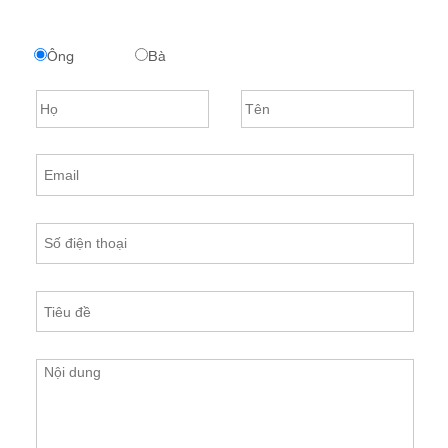
Ông
Bà