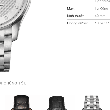
Lịch thứ-
Máy:
Tự động
Kích thước:
40 mm
Chống nước:
10 bar / 
ỚI CHÚNG TÔI.