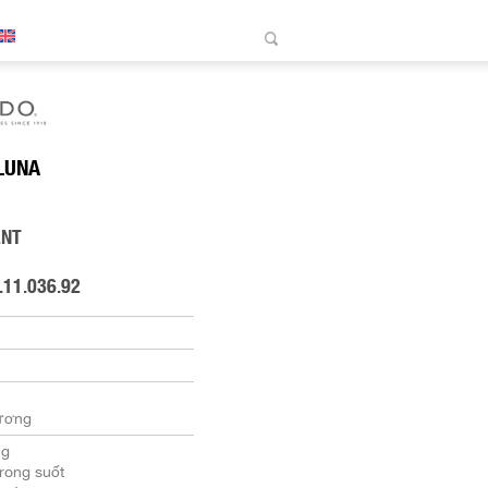
LUNA
ENT
.11.036.92
ương
ng
rong suốt