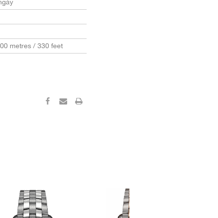
ngày
100 metres / 330 feet
‹