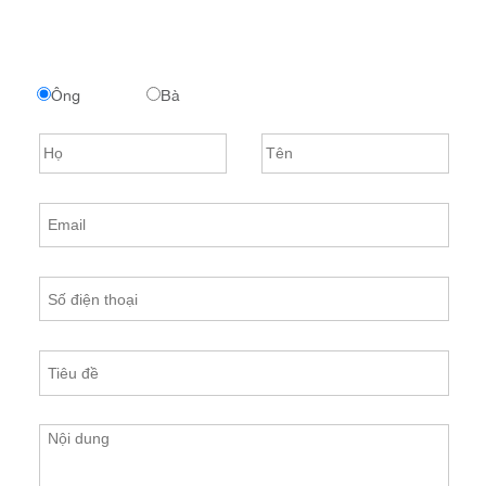
Ông
Bà