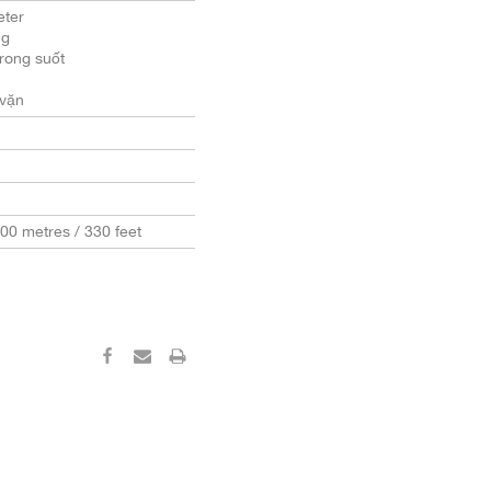
ter
ng
rong suốt
 vặn
100 metres / 330 feet
‹