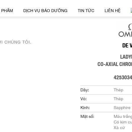
 PHẨM
DỊCH VỤ BẢO DƯỠNG
TIN TỨC
LIÊN HỆ
ỚI CHÚNG TÔI.
DE 
LADY
CO-AXIAL CHR
425303
Dây:
Thép
Vỏ:
Thép
Kính:
Sapphire
Mặt số:
Màu trắn
Có kim c
Xà cừ