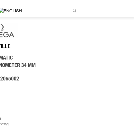
VILLE
MATIC
ONOMETER 34 MM
42055002
g
ương