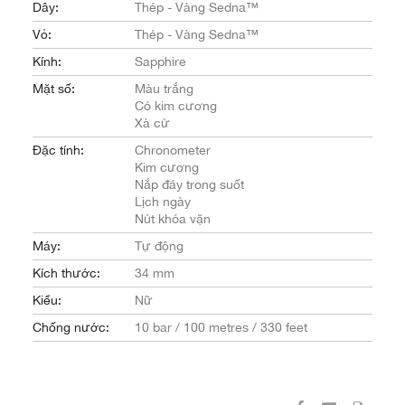
Dây:
Thép - Vàng Sedna™
Vỏ:
Thép - Vàng Sedna™
Kính:
Sapphire
Mặt số:
Màu trắng
Có kim cương
Xà cừ
Đặc tính:
Chronometer
Kim cương
Nắp đáy trong suốt
Lịch ngày
Nút khóa vặn
Máy:
Tự động
Kích thước:
34 mm
Kiểu:
Nữ
Chống nước:
10 bar / 100 metres / 330 feet