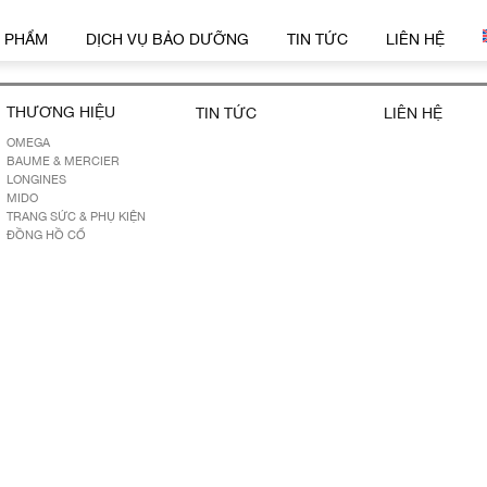
 PHẨM
DỊCH VỤ BẢO DƯỠNG
TIN TỨC
LIÊN HỆ
THƯƠNG HIỆU
TIN TỨC
LIÊN HỆ
OMEGA
BAUME & MERCIER
LONGINES
MIDO
TRANG SỨC & PHỤ KIỆN
ĐỒNG HỒ CỔ