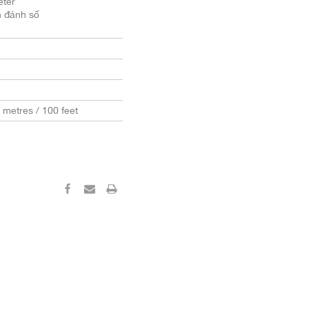
ter
n đánh số
0 metres / 100 feet