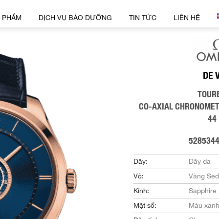
 PHẨM
DỊCH VỤ BẢO DƯỠNG
TIN TỨC
LIÊN HỆ
DE 
TOUR
CO-AXIAL CHRONOMET
44
528534
Dây:
Dây da
Vỏ:
Vàng Se
Kính:
Sapphire
Mặt số:
Màu xanh