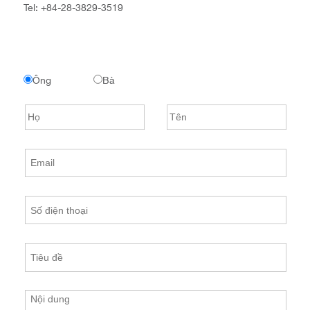
Tel:
+84-28-3829-3519
Ông
Bà