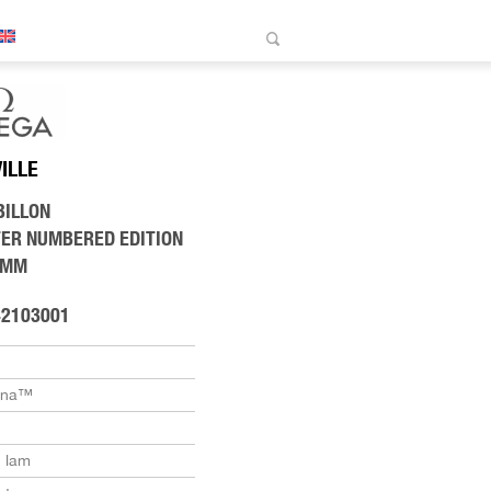
VILLE
BILLON
ER NUMBERED EDITION
 MM
42103001
dna™
 lam