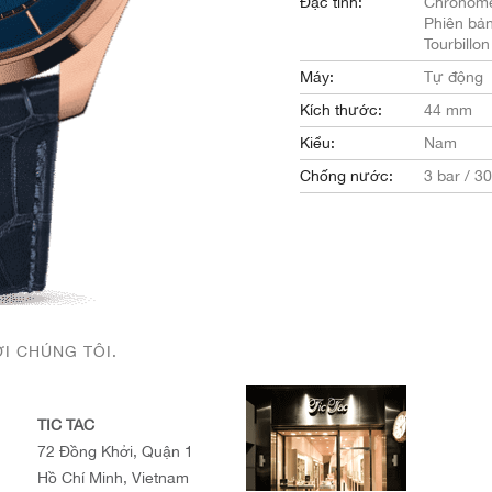
Đặc tính:
Chronome
Phiên bả
Tourbillon
Máy:
Tự động
Kích thước:
44 mm
Kiểu:
Nam
Chống nước:
3 bar / 3
ỚI CHÚNG TÔI.
TIC TAC
72 Đồng Khởi, Quận 1
Hồ Chí Minh, Vietnam