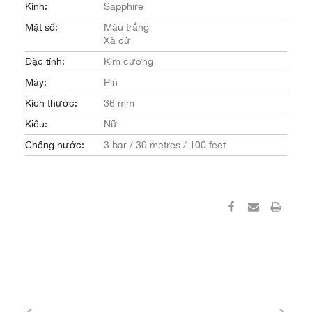
Kính:
Sapphire
Mặt số:
Màu trắng
Xà cừ
Đặc tính:
Kim cương
Máy:
Pin
Kích thước:
36 mm
Kiểu:
Nữ
Chống nước:
3 bar / 30 metres / 100 feet