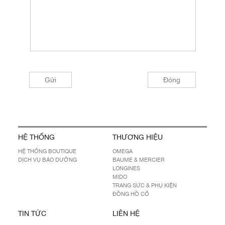
HỆ THỐNG
THƯƠNG HIỆU
HỆ THỐNG BOUTIQUE
OMEGA
DỊCH VỤ BẢO DƯỠNG
BAUME & MERCIER
LONGINES
MIDO
TRANG SỨC & PHỤ KIỆN
ĐỒNG HỒ CỔ
TIN TỨC
LIÊN HỆ