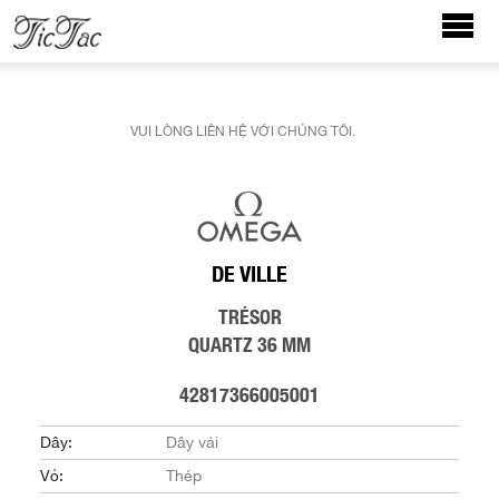
VUI LÒNG LIÊN HỆ VỚI CHÚNG TÔI.
DE VILLE
TRÉSOR
QUARTZ 36 MM
42817366005001
Dây:
Dây vải
Vỏ:
Thép