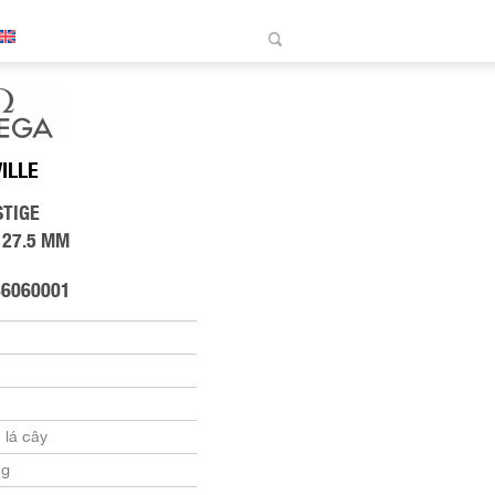
VILLE
STIGE
 27.5 MM
86060001
 lá cây
ng