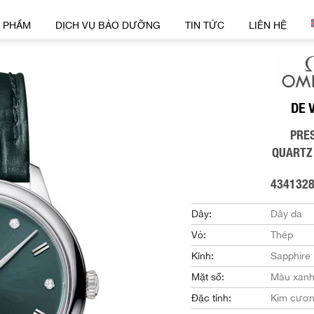
 PHẨM
DỊCH VỤ BẢO DƯỠNG
TIN TỨC
LIÊN HỆ
DE 
PRE
QUARTZ
434132
Dây:
Dây da
Vỏ:
Thép
Kính:
Sapphire
Mặt số:
Màu xanh
Đặc tính:
Kim cươ