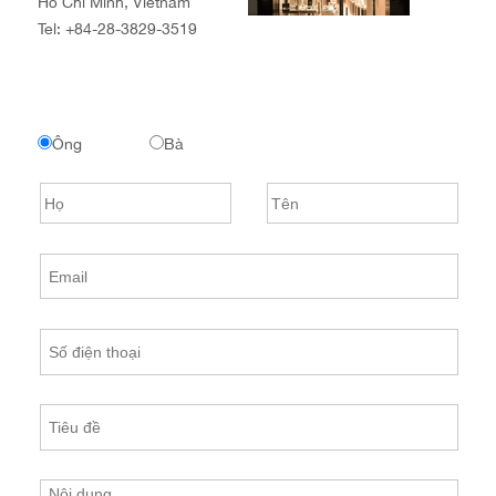
Hồ Chí Minh, Vietnam
Tel:
+84-28-3829-3519
Ông
Bà