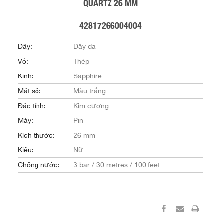
QUARTZ 26 MM
42817266004004
Dây:
Dây da
Vỏ:
Thép
Kính:
Sapphire
Mặt số:
Màu trắng
Đặc tính:
Kim cương
Máy:
Pin
Kích thước:
26 mm
Kiểu:
Nữ
Chống nước:
3 bar / 30 metres / 100 feet