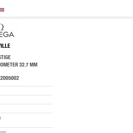
VILLE
STIGE
NOMETER 32.7 MM
32005002
g
ter