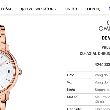
 PHẨM
DỊCH VỤ BẢO DƯỠNG
TIN TỨC
LIÊN HỆ
DE 
PRE
CO-AXIAL CHRO
424503
Dây:
Vàng đỏ
Vỏ:
Vàng đỏ
Kính:
Sapphire
Mặt số:
Màu trắn
Xà cừ
Đặc tính:
Chronome