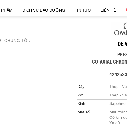
 PHẨM
DỊCH VỤ BẢO DƯỠNG
TIN TỨC
LIÊN HỆ
ỚI CHÚNG TÔI.
DE 
PRE
CO-AXIAL CHRO
424253
Dây:
Thép - V
Vỏ:
Thép - V
Kính:
Sapphire
Mặt số:
Màu trắn
Có kim c
Xà cừ