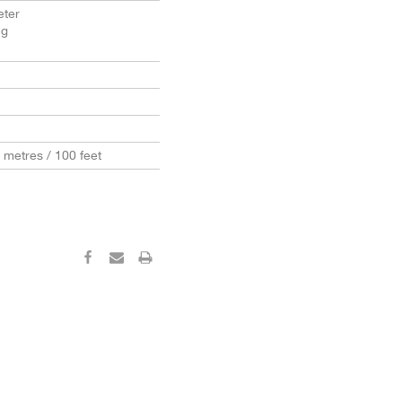
ter
ng
0 metres / 100 feet
‹