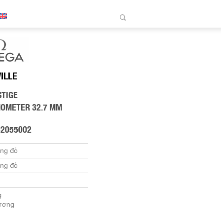
VILLE
STIGE
NOMETER 32.7 MM
32055002
àng đỏ
àng đỏ
g
ương