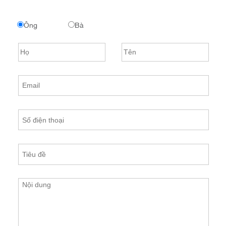
Ông
Bà