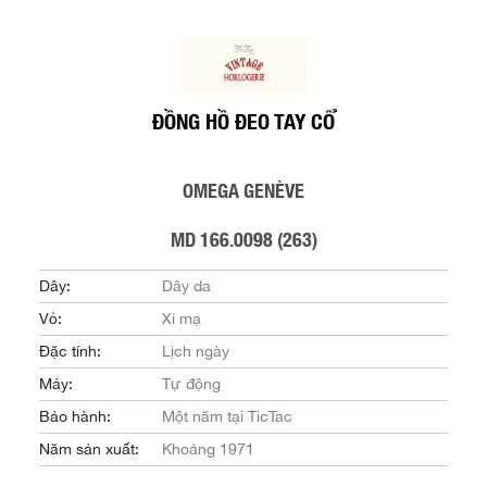
ĐỒNG HỒ ĐEO TAY CỔ
OMEGA GENÈVE
MD 166.0098 (263)
Dây:
Dây da
Vỏ:
Xi mạ
Đặc tính:
Lịch ngày
Máy:
Tự động
Bảo hành:
Một năm tại TicTac
Năm sản xuất:
Khoảng 1971