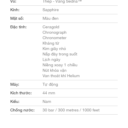
Vỏ:
Thép - Vàng Sedna™
Kính:
Sapphire
Mặt số:
Màu đen
Đặc tính:
Ceragold
Chronograph
Chronometer
Kháng từ
Kim giây nhỏ
Nắp đáy trong suốt
Lịch ngày
Niềng xoay 1 chiều
Nút khóa vặn
Van thoát khí Helium
Máy:
Tự động
Kích thước:
44 mm
Kiểu:
Nam
Chống nước:
30 bar / 300 metres / 1000 feet