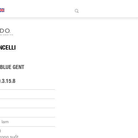
NCELLI
 BLUE GENT
.3.15.8
 lam
0
rong suốt