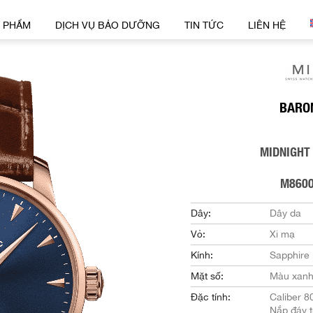
 PHẨM
DỊCH VỤ BẢO DƯỠNG
TIN TỨC
LIÊN HỆ
BARO
MIDNIGHT
M8600
Dây:
Dây da
Vỏ:
Xi mạ
Kính:
Sapphire
Mặt số:
Màu xanh
Đặc tính:
Caliber 8
Nắp đáy t