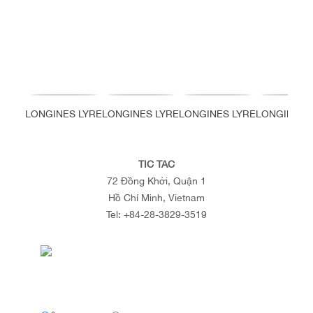
LONGINES LYRE
LONGINES LYRE
LONGINES LYRE
LONGINES 
TIC TAC
72 Đồng Khởi, Quận 1
Hồ Chí Minh, Vietnam
Tel:
+84-28-3829-3519