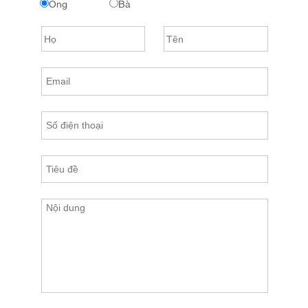
Ông
Bà