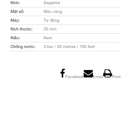
Kính:
Sapphire
Mặt số:
Màu vàng
Máy:
Tự động
Kích thước:
35 mm
Kiểu:
Nam
Chống nước:
3 bar / 30 metres / 100 feet
Facebook
Email
Print