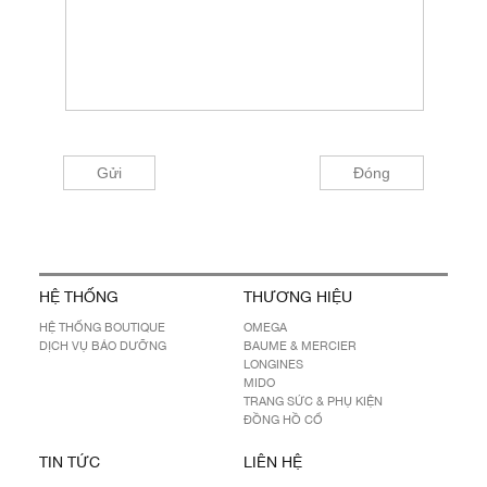
HỆ THỐNG
THƯƠNG HIỆU
HỆ THỐNG BOUTIQUE
OMEGA
DỊCH VỤ BẢO DƯỠNG
BAUME & MERCIER
LONGINES
MIDO
TRANG SỨC & PHỤ KIỆN
ĐỒNG HỒ CỔ
TIN TỨC
LIÊN HỆ