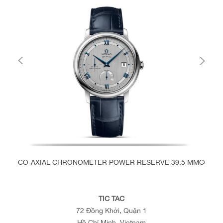
CO-AXIAL CHRONOMETER POWER RESERVE 39.5 MM
CO-AX
TIC TAC
72 Đồng Khởi, Quận 1
Hồ Chí Minh, Vietnam