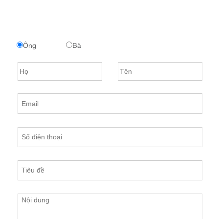
Ông
Bà