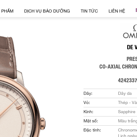
 PHẨM
DỊCH VỤ BẢO DƯỠNG
TIN TỨC
LIÊN HỆ
DE 
PRE
CO-AXIAL CHRO
424233
Dây:
Dây da
Vỏ:
Thép - V
Kính:
Sapphire
Mặt số:
Màu trắn
Đặc tính:
Chronome
Lịch ngày