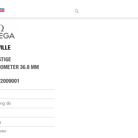
VILLE
STIGE
NOMETER 36.8 MM
72009001
àng đỏ
g
ter