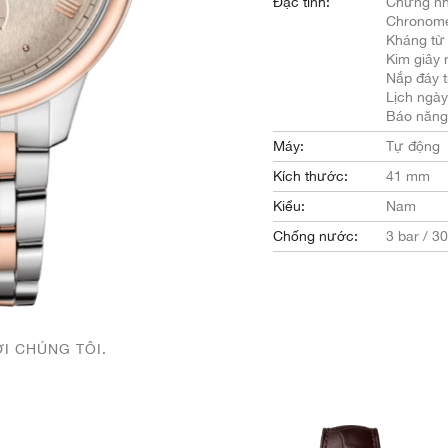
Đặc tính:
Chứng nh
Chronome
Kháng từ
Kim giây 
Nắp đáy t
Lịch ngày
Báo năng
Máy:
Tự động
Kích thước:
41 mm
Kiểu:
Nam
Chống nước:
3 bar / 3
ỚI CHÚNG TÔI.