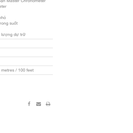
ận Master Chronometer
ter
nhỏ
rong suốt
 lượng dự trữ
0 metres / 100 feet
‹