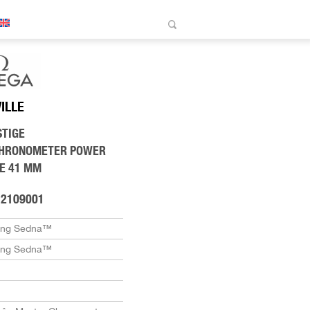
VILLE
STIGE
CHRONOMETER POWER
E 41 MM
12109001
àng Sedna™
àng Sedna™