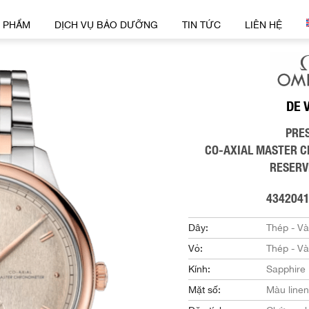
 PHẨM
DỊCH VỤ BẢO DƯỠNG
TIN TỨC
LIÊN HỆ
DE 
PRE
CO‑AXIAL MASTER 
RESERV
434204
Dây:
Thép - V
Vỏ:
Thép - V
Kính:
Sapphire
Mặt số:
Màu linen