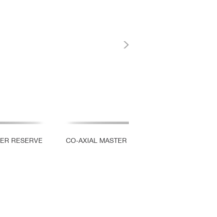
ER RESERVE
CO‑AXIAL MASTER CHRONOMETER POWER R
41 MM