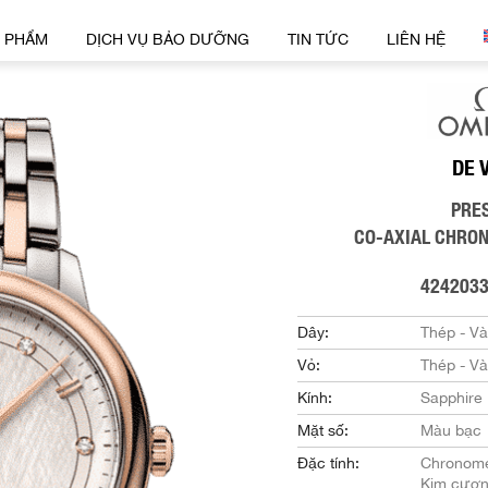
 PHẨM
DỊCH VỤ BẢO DƯỠNG
TIN TỨC
LIÊN HỆ
DE 
PRE
CO‑AXIAL CHRO
424203
Dây:
Thép - V
Vỏ:
Thép - V
Kính:
Sapphire
Mặt số:
Màu bạc
Đặc tính:
Chronome
Kim cươ