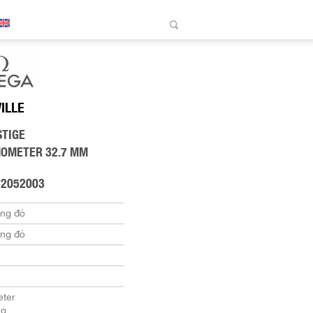
VILLE
STIGE
NOMETER 32.7 MM
32052003
àng đỏ
àng đỏ
ter
ng