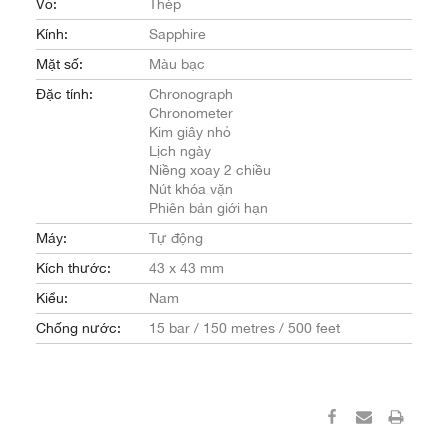
Vỏ:
Thép
Kính:
Sapphire
Mặt số:
Màu bạc
Đặc tính:
Chronograph
Chronometer
Kim giây nhỏ
Lịch ngày
Niềng xoay 2 chiều
Nút khóa vặn
Phiên bản giới hạn
Máy:
Tự động
Kích thước:
43 x 43 mm
Kiểu:
Nam
Chống nước:
15 bar / 150 metres / 500 feet