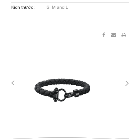
Kích thước:
S, M and L