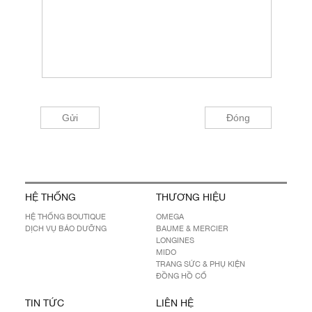
HỆ THỐNG
THƯƠNG HIỆU
HỆ THỐNG BOUTIQUE
OMEGA
DỊCH VỤ BẢO DƯỠNG
BAUME & MERCIER
LONGINES
MIDO
TRANG SỨC & PHỤ KIỆN
ĐỒNG HỒ CỔ
TIN TỨC
LIÊN HỆ