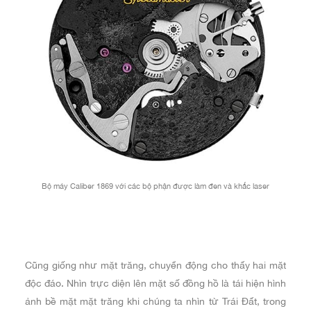
Bộ máy Caliber 1869 với các bộ phận được làm đen và khắc laser
Cũng giống như mặt trăng, chuyển động cho thấy hai mặt
độc đáo. Nhìn trực diện lên mặt số đồng hồ là tái hiện hình
ảnh bề mặt mặt trăng khi chúng ta nhìn từ Trái Đất, trong