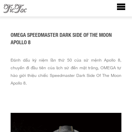
OMEGA SPEEDMASTER DARK SIDE OF THE MOON
APOLLO 8
Đánh dấu kỷ niệm lần thứ 50 của sứ mệnh Apollo 8,
chuyến đi đầu tiên của lịch sử đến mặt trăng, OMEGA tự
hào giới thiệu chiếc Speedmaster Dark Side Of The Moon
Apollo 8.