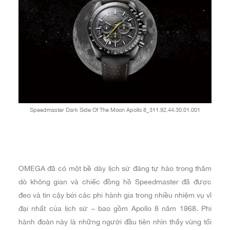
Speedmaster Dark Side Of The Moon Apollo 8_311.92.44.30.01.001
OMEGA đã có một bề dày lịch sử đáng tự hào trong thăm
dò không gian và chiếc đồng hồ Speedmaster đã được
đeo và tin cậy bởi các phi hành gia trong nhiều nhiệm vụ vĩ
đại nhất của lịch sử – bao gồm Apollo 8 năm 1968. Phi
hành đoàn này là những người đầu tiên nhìn thấy vùng tối