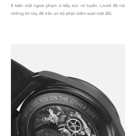
8 biến mất ngoài phạm vi tiếp xúc vô tuyến. Lovell đã nói
những lời này để trấn an bộ phận kiểm soát mặt đất.