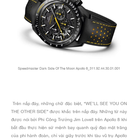
Speedmaster Dark Side Of The Moon Apollo 8_311.92.44.30.01.001
Trên nắp đáy, những chữ đặc biệt, “WE’LL SEE YOU ON
THE OTHER SIDE” được khắc trên nắp đáy. Những từ này
được nói bởi Phi Công Trưởng Jim Lovell trên Apollo 8 khi
bắt đầu thực hiện sứ mệnh bay quanh quỹ đạo mặt trăng
của phi hành đoàn, chỉ vài giây trước khi tàu vũ trụ Apollo