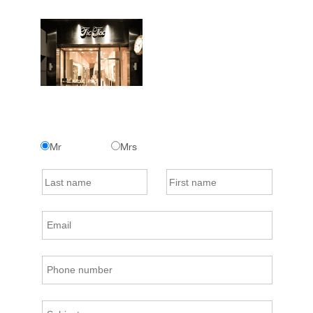
Mr
Mrs